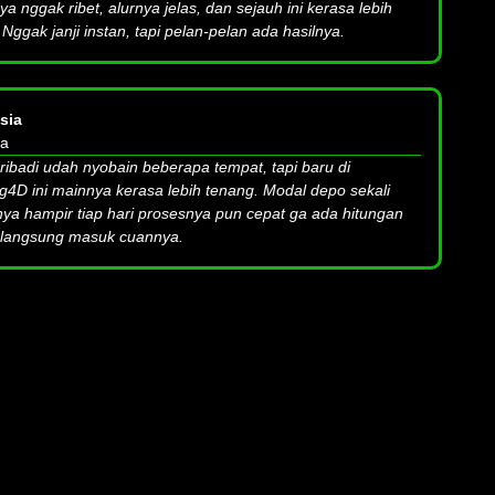
a nggak ribet, alurnya jelas, dan sejauh ini kerasa lebih
. Nggak janji instan, tapi pelan-pelan ada hasilnya.
sia
ta
ribadi udah nyobain beberapa tempat, tapi baru di
g4D ini mainnya kerasa lebih tenang. Modal depo sekali
ya hampir tiap hari prosesnya pun cepat ga ada hitungan
 langsung masuk cuannya.